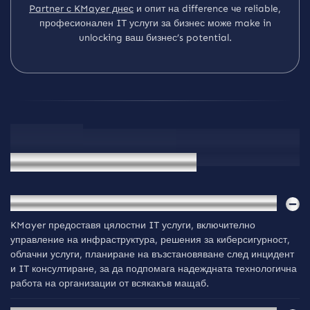
Partner с KMayer днес
и опит на difference че reliable,
професионален IT услуги за бизнес може make in
unlocking ваш бизнес’s potential.
Ч
З
В
Ч
е
с
т
о
з
а
д
а
в
а
н
и
в
ъ
п
р
о
с
и
1.
Какви IT услуги предоставя KMayer на бизнеса?
KMayer предоставя цялостни IT услуги, включително
управление на инфраструктура, решения за киберсигурност,
облачни услуги, планиране на възстановяване след инцидент
и IT консултиране, за да подпомага надеждната технологична
работа на организации от всякакъв мащаб.