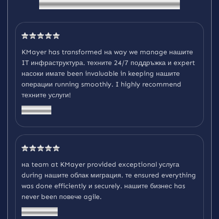
К
а
к
в
о
н
а
ш
и
т
е
к
л
и
е
н
т
и
S
a
y
KMayer has transformed на way we manage нашите
IT инфраструктура. техните 24/7 поддръжка и expert
насоки имате been invaluable in keeping нашите
операции running smoothly. I highly recommend
техните услуги!
Sarah L.
на team at KMayer provided exceptional услуга
during нашите облак миграция. те ensured everything
was done efficiently и securely. нашите бизнес has
never been повече agile.
Michael T.