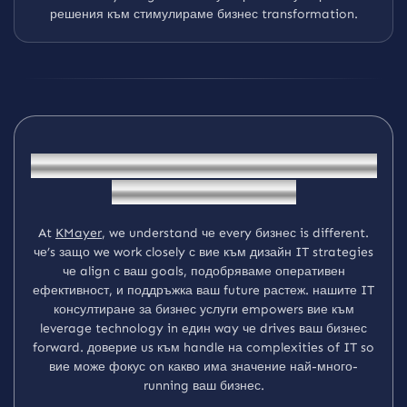
решения към стимулираме бизнес transformation.
З
а
щ
о
C
h
o
o
s
e
K
M
a
y
e
r
a
s
В
а
ш
и
я
т
I
T
У
с
л
у
г
и
д
о
с
т
а
в
ч
и
к
?
At
KMayer
, we understand че every бизнес is different.
че’s защо we work closely с вие към дизайн IT strategies
че align с ваш goals, подобряваме оперативен
ефективност, и поддръжка ваш future растеж. нашите IT
консултиране за бизнес услуги empowers вие към
leverage technology in един way че drives ваш бизнес
forward. доверие us към handle на complexities of IT so
вие може фокус on какво има значение най-много-
running ваш бизнес.