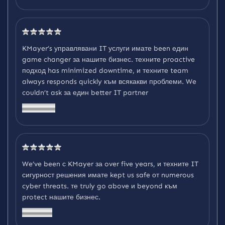
KMayer’s управлявани IT услуги имате been един
game changer за нашите бизнес. техните proactive
подход has minimized downtime, и техните team
always responds quickly към всякакви проблеми. We
couldn’t ask за един better IT partner
James R.
We’ve been с KMayer за over five years, и техните IT
сигурност решения имате kept us safe от numerous
cyber threats. те truly go above и beyond към
protect нашите бизнес.
Linda M.