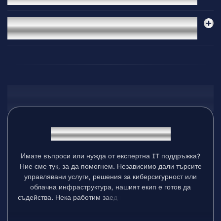
16.
Какво да направя, ако имейл системата на моя
бизнес не работи правилно?
Контакт
С
в
ъ
р
ж
е
т
е
с
е
с
K
M
a
y
e
r
И
м
а
т
е
в
ъ
п
р
о
с
и
и
л
и
н
у
ж
д
а
о
т
е
к
с
п
е
р
т
н
а
I
T
п
о
д
д
р
ъ
ж
к
а
?
Н
и
е
с
м
е
т
у
к
,
з
а
д
а
п
о
м
о
г
н
е
м
.
Н
е
з
а
в
и
с
и
м
о
д
а
л
и
т
ъ
р
с
и
т
е
у
п
р
а
в
л
я
в
а
н
и
у
с
л
у
г
и
,
р
е
ш
е
н
и
я
з
а
к
и
б
е
р
с
и
г
у
р
н
о
с
т
и
л
и
о
б
л
а
ч
н
а
и
н
ф
р
а
с
т
р
у
к
т
у
р
а
,
н
а
ш
и
я
т
е
к
и
п
е
г
о
т
о
в
д
а
с
ъ
д
е
й
с
т
в
а
.
Н
е
к
а
р
а
б
о
т
и
м
з
а
е
д
н
о
,
з
а
д
а
р
а
з
в
и
е
м
б
и
з
н
е
с
а
в
и
с
п
е
р
с
о
н
а
л
и
з
и
р
а
н
и
I
T
р
е
ш
е
н
и
я
.