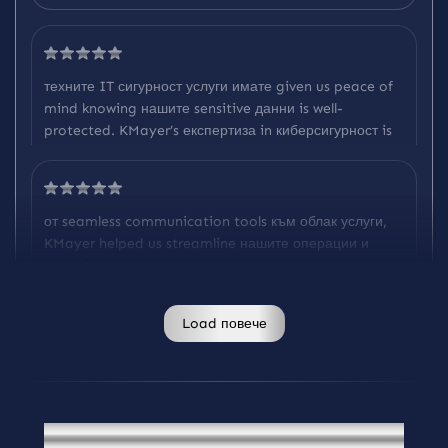
техните IT сигурност услуги имате given us peace of
mind knowing нашите sensitive данни is well-
protected. KMayer’s експертиза in киберсигурност is
unmatched, и техните team is always available когато
we нужда them.
Emily P.
от seamless communication tools към облак услуги,
KMayer helped us streamline нашите операции и
подобряваме сътрудничество в цялата нашите екипи.
техните решения са both innovative и reliable.
David S.
Load повече
K
M
a
y
e
r
’
s
I
T
р
е
ш
е
н
и
я
D
e
s
i
g
n
e
d
з
а