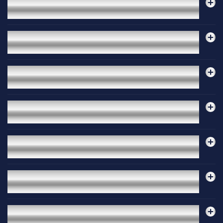
9.
Как IT услугите могат да подобрят ефективността
на моя бизнес?
10.
Можете ли да предоставяте IT услуги както на
малки компании, така и на големи предприятия?
11.
Мрежата на моята организация работи бавно.
Как могат да помогнат вашите IT услуги?
12.
Какво да направя, ако мрежата на моята
организация не работи?
13.
Какво да направя, ако нямам достъп до критични
бизнес приложения?
14.
Как мога да предотвратя бъдещи IT проблеми в
моя бизнес?
15.
Какво се случва, ако моят бизнес претърпи
кибератака или пробив на данни?