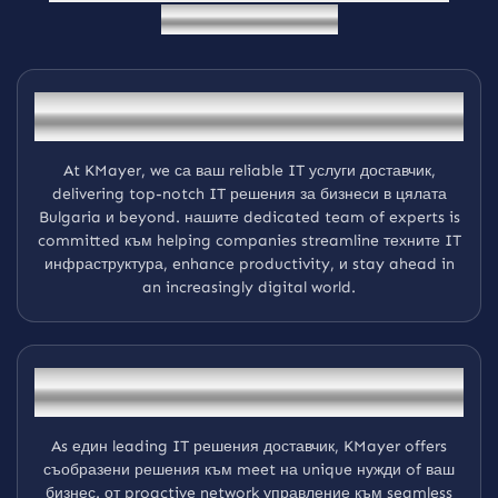
б
и
з
н
е
с
р
а
с
т
е
ж
Trusted IT Услуга доставчик за Вашият
бизнес
At KMayer, we са ваш reliable IT услуги доставчик,
delivering top-notch IT решения за бизнеси в цялата
Bulgaria и beyond. нашите dedicated team of experts is
committed към helping companies streamline техните IT
инфраструктура, enhance productivity, и stay ahead in
an increasingly digital world.
професионален IT Услуги Съобразени за
бизнеси
As един leading IT решения доставчик, KMayer offers
съобразени решения към meet на unique нужди of ваш
бизнес. от proactive network управление към seamless