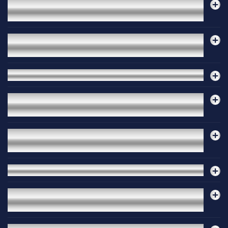
2.
Как работи вашата 24/7 IT поддръжка за
клиенти?
3.
За кои отрасли предлагате специализирани IT
решения?
4.
Как защитавате моите IT системи и данни?
5.
Можете ли да помогнете с облачната миграция на
моята организация?
6.
Предлагате ли IT решения, съобразени с
конкретни бизнес нужди?
7.
Какви IT услуги предлагате за бизнеса?
8.
Защо моят бизнес трябва да използва
професионален доставчик на IT услуги?