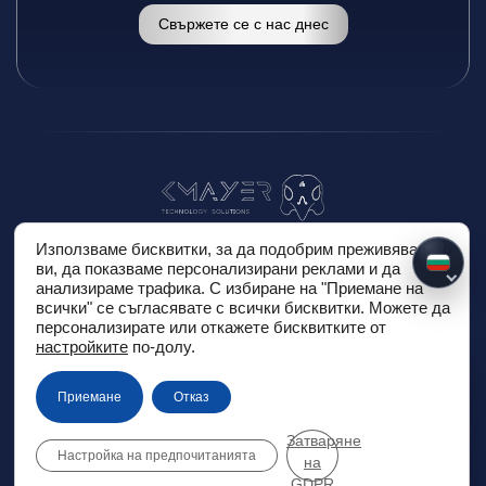
Свържете се с нас днес
Използваме бисквитки, за да подобрим преживяването
Начало
Услуги
За нас
Правни документи и политики
ви, да показваме персонализирани реклами и да
BG
анализираме трафика. С избиране на "Приемане на
Карта на сайта
Контакт
всички" се съгласявате с всички бисквитки. Можете да
персонализирате или откажете бисквитките от
настройките
по-долу.
Практики за поверителност
Информация за права за поверителност
Практики за сигурност
Security info
Приемане
Отказ
KMayer Ltd | Европейски Trade Centre, бизнес район 7-и
Затваряне
километър, 1784 София, България |
+31 10 899 8556
Настройка на предпочитанията
на
GDPR