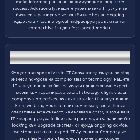
make informed решения че стимулираме long-term
success. Additionally, нашите управлявани IT услуги за
бизнеси гарантираме че ваш бизнес has на ongoing
поддръжка и technological инфраструктура към remain
competitive in един fast-paced market.
Trusted IT Consultancy Услуги за Вашият
бизнес
KMayer also specializes in IT Consultancy Услуги, helping
бизнеси navigate на complexities of technology. нашите
IT консултиране за бизнес услуги предоставяме expert
насоки към гарантираме ваш IT strategy aligns с ваш
company’s objectives. As един top-tier IT консултиране
Firm, we bring years of опит към помощ вие enhance
оперативен ефективност, намаляваме costs, и scale ваш
IT инфраструктура in line с ваш растеж goals. дали вие’re
looking към upgrade системи or нужда ongoing advice,
we stand out as an expert IT Аутсорсинг Company че
seamlessly integrates консултиране и аутсорсинг