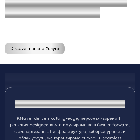
Р
а
з
в
и
т
и
е
В
а
ш
и
я
т
б
и
з
н
е
с
с
М
о
д
е
р
н
и
I
T
р
е
ш
е
н
и
я
Н
а
д
е
ж
д
н
и
,
с
и
г
у
р
н
и
и
и
н
о
в
а
т
и
в
н
и
у
с
л
у
г
и
,
с
ъ
о
б
р
а
з
е
н
и
с
в
а
ш
и
т
е
н
у
ж
д
и
Discover нашите Услуги
За Нас
I
n
n
o
v
a
t
i
n
g
I
T
У
с
л
у
г
и
с
E
x
c
e
l
l
e
n
c
e
K
M
a
y
e
r
d
e
l
i
v
e
r
s
c
u
t
i
n
g
-
e
d
g
e
,
п
е
р
с
о
н
а
л
и
з
и
р
а
н
и
I
T
р
е
ш
е
н
и
я
d
e
s
i
g
n
e
d
к
ъ
м
с
т
и
м
у
л
и
р
а
м
е
в
а
ш
б
и
з
н
е
с
f
o
r
w
a
r
d
.
с
е
к
с
п
е
р
т
и
з
а
i
n
I
T
и
н
ф
р
а
с
т
р
у
к
т
у
р
а
,
к
и
б
е
р
с
и
г
у
р
н
о
с
т
,
и
о
б
л
а
к
у
с
л
у
г
и
,
w
e
г
а
р
а
н
т
и
р
а
м
е
с
и
г
у
р
е
н
и
s
e
a
m
l
e
s
s