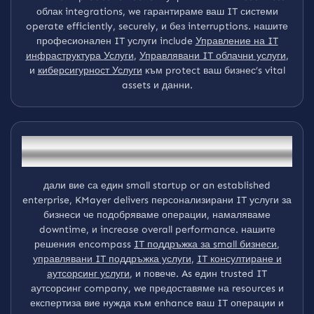
облак integrations, we гарантираме ваш IT системи
operate efficiently, securely, и без interruptions. нашите
професионален IT услуги include
Управление на IT
инфраструктура Услуги
,
Управлявани IT облачни услуги
,
и
киберсигурност Услуги
към protect ваш бизнес’s vital
assets и данни.
Comprehensive IT Услуги за бизнес
Success
дали вие са един small startup or an established
enterprise, KMayer delivers персонализирани IT услуги за
бизнеси че подобряваме операции, намаляваме
downtime, и increase overall performance. нашите
решения encompass
IT поддръжка за small бизнеси
,
управлявани IT поддръжка услуги
,
IT консултиране и
аутсорсинг услуги
, и повече. As един trusted IT
аутсорсинг company, we предоставяме на resources и
експертиза вие нужда към enhance ваш IT операции и