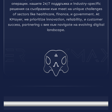
о
п
е
р
а
ц
и
и
.
н
а
ш
и
т
е
2
4
/
7
п
о
д
д
р
ъ
ж
к
а
и
i
n
d
u
s
t
r
y
-
s
p
e
c
i
f
i
c
р
е
ш
е
н
и
я
с
а
с
ъ
о
б
р
а
з
е
н
и
к
ъ
м
m
e
e
t
н
а
u
n
i
q
u
e
c
h
a
l
l
e
n
g
e
s
o
f
s
e
c
t
o
r
s
l
i
k
e
h
e
a
l
t
h
c
a
r
e
,
f
i
n
a
n
c
e
,
и
g
o
v
e
r
n
m
e
n
t
.
A
t
K
M
a
y
e
r
,
w
e
p
r
i
o
r
i
t
i
z
e
i
n
n
o
v
a
t
i
o
n
,
r
e
l
i
a
b
i
l
i
t
y
,
и
c
u
s
t
o
m
e
r
s
u
c
c
e
s
s
,
p
a
r
t
n
e
r
i
n
g
с
в
и
е
к
ъ
м
n
a
v
i
g
a
t
e
н
а
e
v
o
l
v
i
n
g
d
i
g
i
t
a
l
l
a
n
d
s
c
a
p
e
.
Услуги
персонализирани IT решения за Every нужда