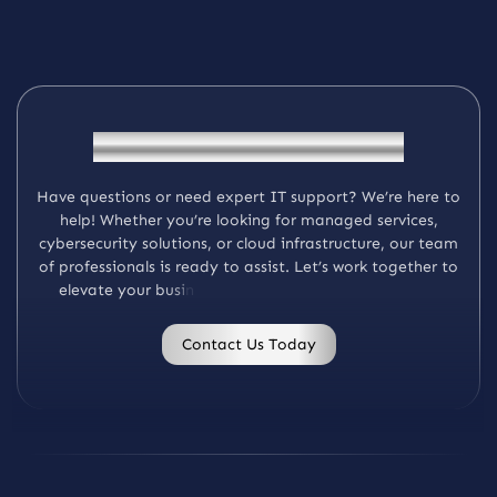
G
e
t
I
n
T
o
u
c
h
W
i
t
h
K
M
a
y
e
r
H
a
v
e
q
u
e
s
t
i
o
n
s
o
r
n
e
e
d
e
x
p
e
r
t
I
T
s
u
p
p
o
r
t
?
W
e
’
r
e
h
e
r
e
t
o
h
e
l
p
!
W
h
e
t
h
e
r
y
o
u
’
r
e
l
o
o
k
i
n
g
f
o
r
m
a
n
a
g
e
d
s
e
r
v
i
c
e
s
,
c
y
b
e
r
s
e
c
u
r
i
t
y
s
o
l
u
t
i
o
n
s
,
o
r
c
l
o
u
d
i
n
f
r
a
s
t
r
u
c
t
u
r
e
,
o
u
r
t
e
a
m
o
f
p
r
o
f
e
s
s
i
o
n
a
l
s
i
s
r
e
a
d
y
t
o
a
s
s
i
s
t
.
L
e
t
’
s
w
o
r
k
t
o
g
e
t
h
e
r
t
o
e
l
e
v
a
t
e
y
o
u
r
b
u
s
i
n
e
s
s
w
i
t
h
c
u
s
t
o
m
i
z
e
d
I
T
s
o
l
u
t
i
o
n
s
.
Contact Us Today