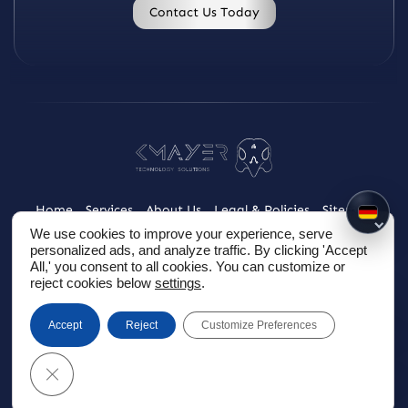
Contact Us Today
Home
Services
About Us
Legal & Policies
Sitemap
DE
We use cookies to improve your experience, serve
Contact Us
personalized ads, and analyze traffic. By clicking 'Accept
All,' you consent to all cookies. You can customize or
reject cookies below
settings
.
Privacy practices
Privacy rights information
Security practices
Security info
Accept
Reject
Customize Preferences
KMayer Ltd | European Trade Centre, 7th Kilometer Business
District, 1784 Sofia, Bulgaria |
+31 10 899 8556
Close GDPR Cookie Banner
© 2026 KMayer Technology Solution. All rights reserved.