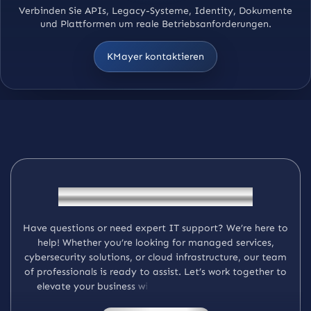
Verbinden Sie APIs, Legacy-Systeme, Identity, Dokumente
und Plattformen um reale Betriebsanforderungen.
KMayer kontaktieren
G
e
t
I
n
T
o
u
c
h
W
i
t
h
K
M
a
y
e
r
H
a
v
e
q
u
e
s
t
i
o
n
s
o
r
n
e
e
d
e
x
p
e
r
t
I
T
s
u
p
p
o
r
t
?
W
e
’
r
e
h
e
r
e
t
o
h
e
l
p
!
W
h
e
t
h
e
r
y
o
u
’
r
e
l
o
o
k
i
n
g
f
o
r
m
a
n
a
g
e
d
s
e
r
v
i
c
e
s
,
c
y
b
e
r
s
e
c
u
r
i
t
y
s
o
l
u
t
i
o
n
s
,
o
r
c
l
o
u
d
i
n
f
r
a
s
t
r
u
c
t
u
r
e
,
o
u
r
t
e
a
m
o
f
p
r
o
f
e
s
s
i
o
n
a
l
s
i
s
r
e
a
d
y
t
o
a
s
s
i
s
t
.
L
e
t
’
s
w
o
r
k
t
o
g
e
t
h
e
r
t
o
e
l
e
v
a
t
e
y
o
u
r
b
u
s
i
n
e
s
s
w
i
t
h
c
u
s
t
o
m
i
z
e
d
I
T
s
o
l
u
t
i
o
n
s
.