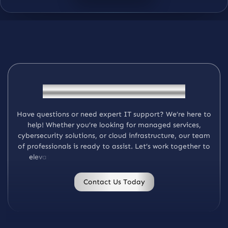
G
e
t
I
n
T
o
u
c
h
W
i
t
h
K
M
a
y
e
r
H
a
v
e
q
u
e
s
t
i
o
n
s
o
r
n
e
e
d
e
x
p
e
r
t
I
T
s
u
p
p
o
r
t
?
W
e
’
r
e
h
e
r
e
t
o
h
e
l
p
!
W
h
e
t
h
e
r
y
o
u
’
r
e
l
o
o
k
i
n
g
f
o
r
m
a
n
a
g
e
d
s
e
r
v
i
c
e
s
,
c
y
b
e
r
s
e
c
u
r
i
t
y
s
o
l
u
t
i
o
n
s
,
o
r
c
l
o
u
d
i
n
f
r
a
s
t
r
u
c
t
u
r
e
,
o
u
r
t
e
a
m
o
f
p
r
o
f
e
s
s
i
o
n
a
l
s
i
s
r
e
a
d
y
t
o
a
s
s
i
s
t
.
L
e
t
’
s
w
o
r
k
t
o
g
e
t
h
e
r
t
o
.
e
l
e
v
a
t
e
y
o
u
r
b
u
s
i
n
e
s
s
w
i
t
h
c
u
s
t
o
m
i
z
e
d
I
T
s
o
l
u
t
i
o
n
s
Contact Us Today