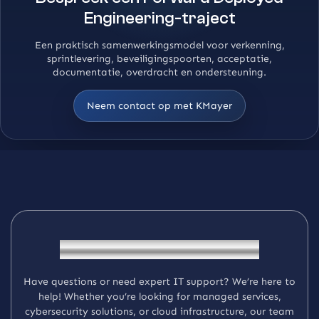
Engineering-traject
Een praktisch samenwerkingsmodel voor verkenning,
sprintlevering, beveiligingspoorten, acceptatie,
documentatie, overdracht en ondersteuning.
Neem contact op met KMayer
G
e
t
I
n
T
o
u
c
h
W
i
t
h
K
M
a
y
e
r
H
a
v
e
q
u
e
s
t
i
o
n
s
o
r
n
e
e
d
e
x
p
e
r
t
I
T
s
u
p
p
o
r
t
?
W
e
’
r
e
h
e
r
e
t
o
h
e
l
p
!
W
h
e
t
h
e
r
y
o
u
’
r
e
l
o
o
k
i
n
g
f
o
r
m
a
n
a
g
e
d
s
e
r
v
i
c
e
s
,
c
y
b
e
r
s
e
c
u
r
i
t
y
s
o
l
u
t
i
o
n
s
,
o
r
c
l
o
u
d
i
n
f
r
a
s
t
r
u
c
t
u
r
e
,
o
u
r
t
e
a
m